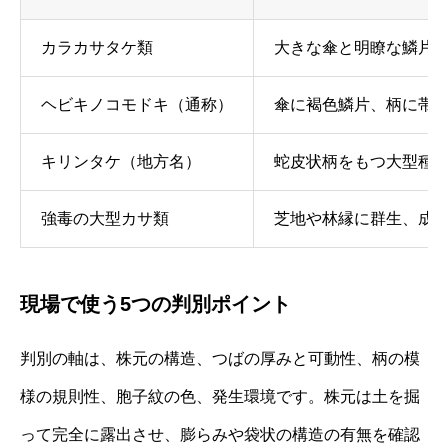
カラカサタケ類
大きな傘と明瞭な鱗片
ヘビキノコモドキ（通称）
傘に褐色鱗片、柄に帯
キリンタケ（地方名）
蛇皮状柄をもつ大型種
強毒の大型カサ類
芝地や林縁に群生、成
現場で使う5つの判別ポイント
判別の軸は、株元の構造、つばの厚みと可動性、柄の模
様の規則性、胞子紋の色、発生環境です。株元は土を掘
って完全に露出させ、膨らみや袋状の構造の有無を確認