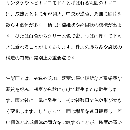
リンタケやヘビキノコモドキと呼ばれる範囲のキノコ
は、成熟とともに傘が開き、中央が濃色、周囲に鱗片を
散らす個体が多く、柄には繊維状や網目状の模様が出ま
す。ひだは白色からクリーム色で密、つばは厚くて下向
きに垂れることがよくあります。株元の膨らみや袋状の
構造の有無は識別上の重要点です。
生態面では、林縁や芝地、落葉の厚い場所など富栄養な
基質を好み、初夏から秋にかけて群生または散生しま
す。雨の後に一気に発生し、その後数日で色や形が大き
く変化します。したがって、同じ場所を連日観察し、若
い個体と老成個体の両方を比較することが、確度の高い