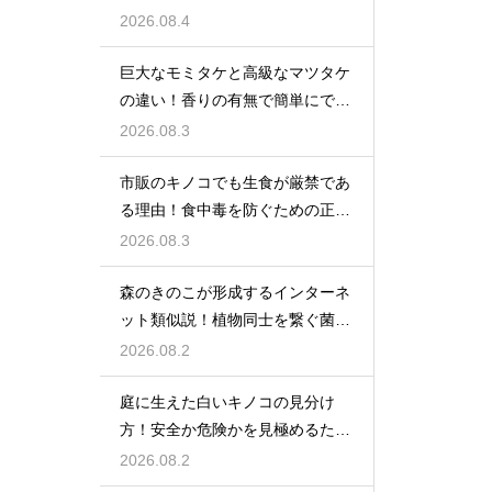
徹底解説
2026.08.4
巨大なモミタケと高級なマツタケ
の違い！香りの有無で簡単にでき
る見分け
2026.08.3
市販のキノコでも生食が厳禁であ
る理由！食中毒を防ぐための正し
い知識
2026.08.3
森のきのこが形成するインターネ
ット類似説！植物同士を繋ぐ菌根
の絆
2026.08.2
庭に生えた白いキノコの見分け
方！安全か危険かを見極めるため
の知識
2026.08.2