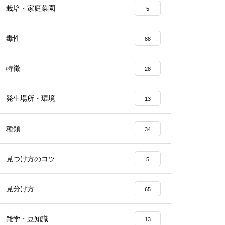
栽培・家庭菜園
5
毒性
88
特徴
28
発生場所・環境
13
種類
34
見つけ方のコツ
5
見分け方
65
雑学・豆知識
13