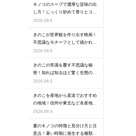
キノコのスープで濃厚な旨味の出
し方！じっくり炒めて香りとコク
を引き出す秘訣
2026.08.6
きのこが世界観を作り出す映画！
不思議なモチーフとして描かれる
名作
2026.08.5
きのこの常識を覆す不思議な秘
密！知れば知るほど驚く生態のラ
ンキング
2026.08.5
きのこを産地から直送でおすすめ
の地域！信州や東北など名産地の
美味しい味覚
2026.08.4
夏のキノコの特徴と見分け方と注
意点！暑い時期に発生する種類を