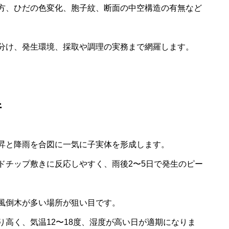
方、ひだの色変化、胞子紋、断面の中空構造の有無など
分け、発生環境、採取や調理の実務まで網羅します。
件
昇と降雨を合図に一気に子実体を形成します。
ドチップ敷きに反応しやすく、雨後2〜5日で発生のピー
風倒木が多い場所が狙い目です。
高く、気温12〜18度、湿度が高い日が適期になりま