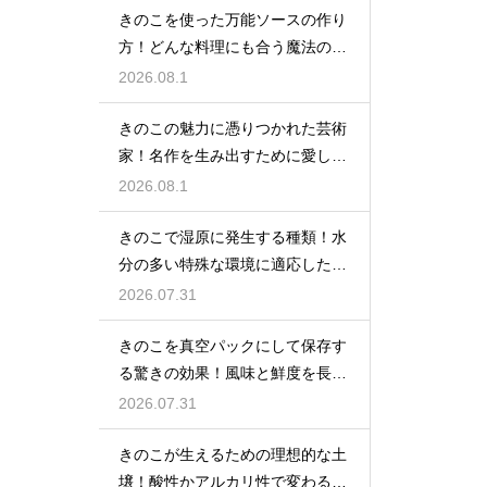
きのこを使った万能ソースの作り
方！どんな料理にも合う魔法のレ
シピ
2026.08.1
きのこの魅力に憑りつかれた芸術
家！名作を生み出すために愛した
種類
2026.08.1
きのこで湿原に発生する種類！水
分の多い特殊な環境に適応した菌
類の特徴を解説
2026.07.31
きのこを真空パックにして保存す
る驚きの効果！風味と鮮度を長期
間キープする秘密
2026.07.31
きのこが生えるための理想的な土
壌！酸性かアルカリ性で変わる菌