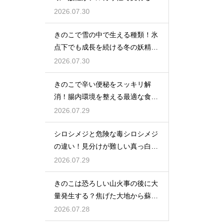
の好み
2026.07.30
きのこで雪の中で生える種類！氷
点下でも成長を続ける冬の妖精た
ちのたくましさ
2026.07.30
きのこで辛い便秘をスッキリ解
消！腸内環境を整える最適な食べ
方
2026.07.29
シロシメジと危険な毒シロシメジ
の違い！見分けが難しい真っ白な
姿に要注意
2026.07.29
きのこは恐ろしい山火事の後に大
量発生する？焦げた大地から蘇る
種類
2026.07.28