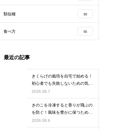
類似種
50
食べ方
55
最近の記事
きくらげの栽培を自宅で始める！
初心者でも失敗しないための気に
なる難易度
2026.08.7
きのこを冷凍すると香りが飛ぶの
を防ぐ！風味を豊かに保つための
確実な対策
2026.08.6