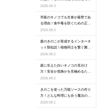
る見分け
2026.08.3
市販のキノコでも生食が厳禁であ
る理由！食中毒を防ぐための正し
い知識
2026.08.3
森のきのこが形成するインターネ
ット類似説！植物同士を繋ぐ菌根
の絆
2026.08.2
庭に生えた白いキノコの見分け
方！安全か危険かを見極めるため
の知識
2026.08.2
きのこを使った万能ソースの作り
方！どんな料理にも合う魔法のレ
シピ
2026.08.1