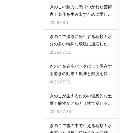
きのこの魅力に憑りつかれた芸術
家！名作を生み出すために愛した
種類
2026.08.1
きのこで湿原に発生する種類！水
分の多い特殊な環境に適応した菌
類の特徴を解説
2026.07.31
きのこを真空パックにして保存す
る驚きの効果！風味と鮮度を長期
間キープする秘密
2026.07.31
きのこが生えるための理想的な土
壌！酸性かアルカリ性で変わる菌
の好み
2026.07.30
きのこで雪の中で生える種類！氷