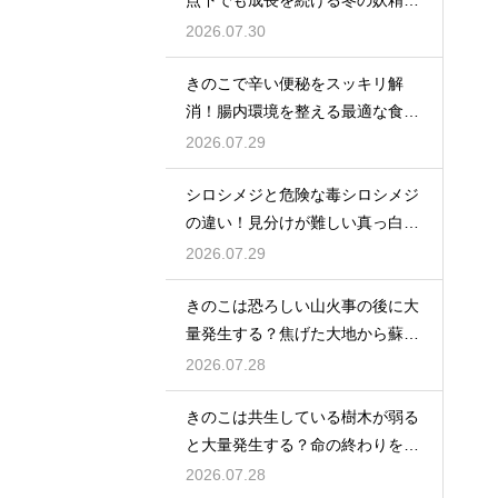
点下でも成長を続ける冬の妖精た
ちのたくましさ
2026.07.30
きのこで辛い便秘をスッキリ解
消！腸内環境を整える最適な食べ
方
2026.07.29
シロシメジと危険な毒シロシメジ
の違い！見分けが難しい真っ白な
姿に要注意
2026.07.29
きのこは恐ろしい山火事の後に大
量発生する？焦げた大地から蘇る
種類
2026.07.28
きのこは共生している樹木が弱る
と大量発生する？命の終わりを告
げるサイン
2026.07.28