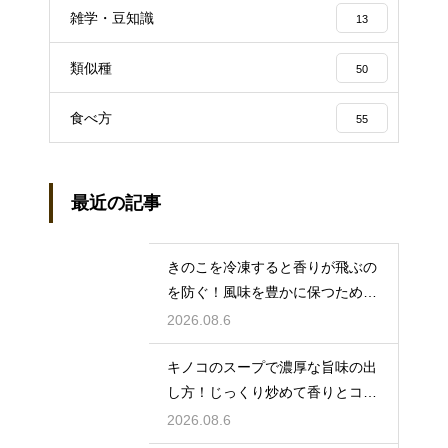
雑学・豆知識
13
類似種
50
食べ方
55
最近の記事
きのこを冷凍すると香りが飛ぶの
を防ぐ！風味を豊かに保つための
確実な対策
2026.08.6
キノコのスープで濃厚な旨味の出
し方！じっくり炒めて香りとコク
を引き出す秘訣
2026.08.6