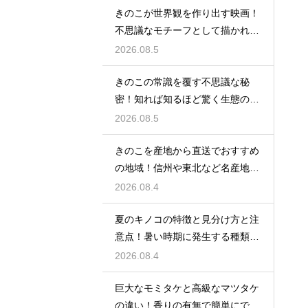
きのこが世界観を作り出す映画！
不思議なモチーフとして描かれる
名作
2026.08.5
きのこの常識を覆す不思議な秘
密！知れば知るほど驚く生態のラ
ンキング
2026.08.5
きのこを産地から直送でおすすめ
の地域！信州や東北など名産地の
美味しい味覚
2026.08.4
夏のキノコの特徴と見分け方と注
意点！暑い時期に発生する種類を
徹底解説
2026.08.4
巨大なモミタケと高級なマツタケ
の違い！香りの有無で簡単にでき