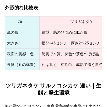
外形的な比較表
項目
ツリガネタケ
傘の形
蹄型、馬のひづめに似た形
大きさ
幅5〜45センチ・厚さ2〜25センチ
表面の質感・色
硬質で木質、灰色〜茶色〜ほぼ黒、同
裏側（孔の構造）
孔は丸く、初期白、成熟で濃く変色
ツリガネタケ サルノコシカケ 違い｜生
態と発生環境
形が異なるだけでなく、生育環境や菌の生態にも大きな