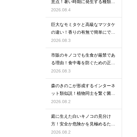
意点！暑い時期に発生する種類を
徹底解説
2026.08.4
巨大なモミタケと高級なマツタケ
の違い！香りの有無で簡単にでき
る見分け
2026.08.3
市販のキノコでも生食が厳禁であ
る理由！食中毒を防ぐための正し
い知識
2026.08.3
森のきのこが形成するインターネ
ット類似説！植物同士を繋ぐ菌根
の絆
2026.08.2
庭に生えた白いキノコの見分け
方！安全か危険かを見極めるため
の知識
2026.08.2