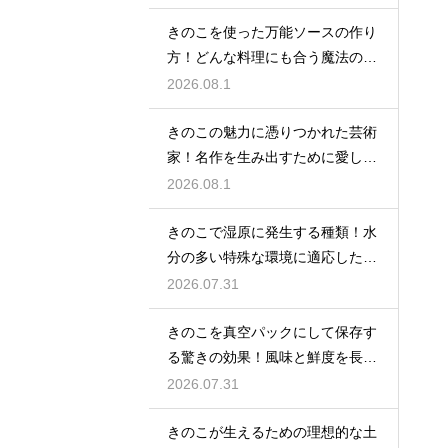
きのこを使った万能ソースの作り
方！どんな料理にも合う魔法のレ
シピ
2026.08.1
きのこの魅力に憑りつかれた芸術
家！名作を生み出すために愛した
種類
2026.08.1
きのこで湿原に発生する種類！水
分の多い特殊な環境に適応した菌
類の特徴を解説
2026.07.31
きのこを真空パックにして保存す
る驚きの効果！風味と鮮度を長期
間キープする秘密
2026.07.31
きのこが生えるための理想的な土