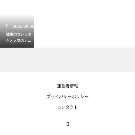
2026.08.08
猛毒のコレラタ
ケと人気のナラ
タケの決定的な
違い！柄のツバ
と生える場所
2026.08.08
運営者情報
キノコ図鑑で初
プライバシーポリシー
心者におすすめ
の一冊！見分け
コンタクト
方がわかりやす
い本を厳選