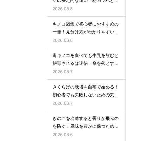
ケの決定的な違い！柄のツバと生
える場所
2026.08.8
キノコ図鑑で初心者におすすめの
一冊！見分け方がわかりやすい本
を厳選
2026.08.8
毒キノコを食べても牛乳を飲むと
解毒されるは迷信！命を落とす危
険な勘違い
2026.08.7
きくらげの栽培を自宅で始める！
初心者でも失敗しないための気に
なる難易度
2026.08.7
きのこを冷凍すると香りが飛ぶの
を防ぐ！風味を豊かに保つための
確実な対策
2026.08.6