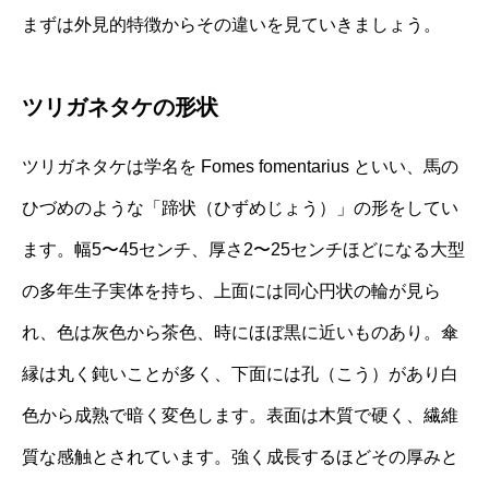
まずは外見的特徴からその違いを見ていきましょう。
ツリガネタケの形状
ツリガネタケは学名を Fomes fomentarius といい、馬の
ひづめのような「蹄状（ひずめじょう）」の形をしてい
ます。幅5〜45センチ、厚さ2〜25センチほどになる大型
の多年生子実体を持ち、上面には同心円状の輪が見ら
れ、色は灰色から茶色、時にほぼ黒に近いものあり。傘
縁は丸く鈍いことが多く、下面には孔（こう）があり白
色から成熟で暗く変色します。表面は木質で硬く、繊維
質な感触とされています。強く成長するほどその厚みと