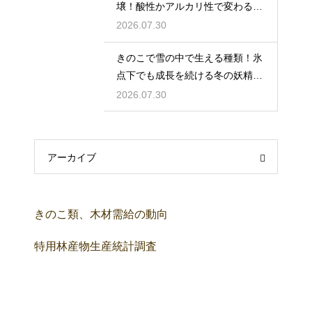
壌！酸性かアルカリ性で変わる菌
の好み
2026.07.30
きのこで雪の中で生える種類！氷
点下でも成長を続ける冬の妖精た
ちのたくましさ
2026.07.30
アーカイブ
きのこ類、木材需給の動向
特用林産物生産統計調査