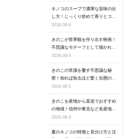
キノコのスープで濃厚な旨味の出
し方！じっくり炒めて香りとコク
を引き出す秘訣
2026.08.6
きのこが世界観を作り出す映画！
不思議なモチーフとして描かれる
名作
2026.08.5
きのこの常識を覆す不思議な秘
密！知れば知るほど驚く生態のラ
ンキング
2026.08.5
きのこを産地から直送でおすすめ
の地域！信州や東北など名産地の
美味しい味覚
2026.08.4
夏のキノコの特徴と見分け方と注