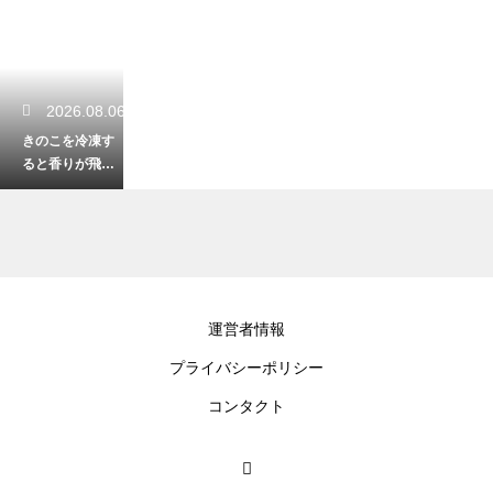
2026.08.06
きのこを冷凍す
ると香りが飛ぶ
のを防ぐ！風味
を豊かに保つた
めの確実な対策
2026.08.06
運営者情報
キノコのスープ
プライバシーポリシー
で濃厚な旨味の
出し方！じっく
コンタクト
り炒めて香りと
コクを引き出す
秘訣