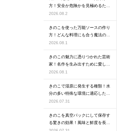
方！安全か危険かを見極めるため
の知識
2026.08.2
きのこを使った万能ソースの作り
方！どんな料理にも合う魔法のレ
シピ
2026.08.1
きのこの魅力に憑りつかれた芸術
家！名作を生み出すために愛した
種類
2026.08.1
きのこで湿原に発生する種類！水
分の多い特殊な環境に適応した菌
類の特徴を解説
2026.07.31
きのこを真空パックにして保存す
る驚きの効果！風味と鮮度を長期
間キープする秘密
2026.07.31