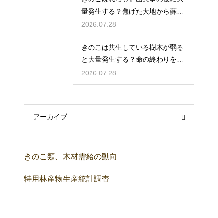
量発生する？焦げた大地から蘇る
種類
2026.07.28
きのこは共生している樹木が弱る
と大量発生する？命の終わりを告
げるサイン
2026.07.28
アーカイブ
きのこ類、木材需給の動向
特用林産物生産統計調査