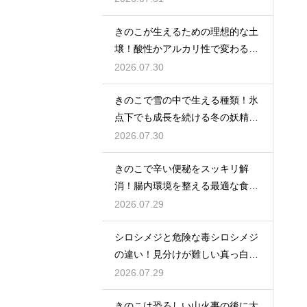
きのこが生えるための理想的な土
壌！酸性かアルカリ性で変わる菌
の好み
2026.07.30
きのこで雪の中で生える種類！氷
点下でも成長を続ける冬の妖精た
ちのたくましさ
2026.07.30
きのこで辛い便秘をスッキリ解
消！腸内環境を整える最適な食べ
方
2026.07.29
シロシメジと危険な毒シロシメジ
の違い！見分けが難しい真っ白な
姿に要注意
2026.07.29
きのこは恐ろしい山火事の後に大