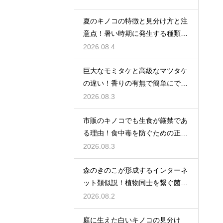
夏のキノコの特徴と見分け方と注
意点！暑い時期に発生する種類を
徹底解説
2026.08.4
巨大なモミタケと高級なマツタケ
の違い！香りの有無で簡単にでき
る見分け
2026.08.3
市販のキノコでも生食が厳禁であ
る理由！食中毒を防ぐための正し
い知識
2026.08.3
森のきのこが形成するインターネ
ット類似説！植物同士を繋ぐ菌根
の絆
2026.08.2
庭に生えた白いキノコの見分け