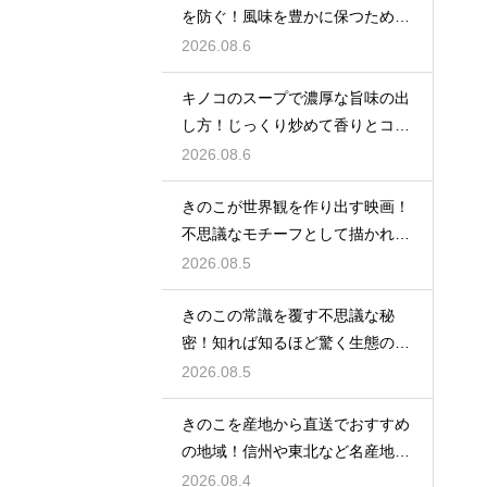
を防ぐ！風味を豊かに保つための
確実な対策
2026.08.6
キノコのスープで濃厚な旨味の出
し方！じっくり炒めて香りとコク
を引き出す秘訣
2026.08.6
きのこが世界観を作り出す映画！
不思議なモチーフとして描かれる
名作
2026.08.5
きのこの常識を覆す不思議な秘
密！知れば知るほど驚く生態のラ
ンキング
2026.08.5
きのこを産地から直送でおすすめ
の地域！信州や東北など名産地の
美味しい味覚
2026.08.4